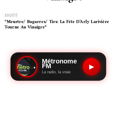
SOCIÉTÉ
*Meurtre/ Bagarres/ Tirs: La Fête D’Arly Larivière
Tourne Au Vinaigre*
Métronome
FM
▶
La radio, la vraie