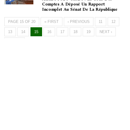
Comptes A Déposé Un Rapport
Incomplet Au Sénat De La République
PAGE 15 OF 20
« FIRST
‹ PREVIOUS
11
12
13
14
15
16
17
18
19
NEXT ›
LAST »
Métronome
FM
▶
La radio, la vraie