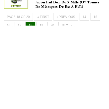
Japon Fait Don De 5 Mille 937 Tonnes
De Métriques De Riz À Haïti
PAGE 18 OF 20
« FIRST
‹ PREVIOUS
14
15
16
17
18
19
20
NEXT ›
Métronome
FM
▶
La radio, la vraie