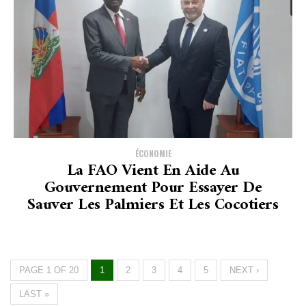
ÉCONOMIE
La FAO Vient En Aide Au
Gouvernement Pour Essayer De
Sauver Les Palmiers Et Les Cocotiers
PAGE 1 OF 20
1
2
3
4
5
NEXT ›
LAST »