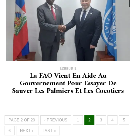
ÉCONOMIE
La FAO Vient En Aide Au
Gouvernement Pour Essayer De
Sauver Les Palmiers Et Les Cocotiers
PAGE 2 OF 20
‹ PREVIOUS
1
2
3
4
5
6
NEXT ›
LAST »