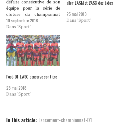
défaite consécutive de son
aller: L’ASM et L’ASC dos à dos
équipe pour la série de
25 mai 2018
cloture du championnat
10 septembre 2018
Dans "Sport"
national de D1. (2) Intronisé
à la tête du staff Technique
Dans "Sport"
du RFG à la 2ème Journée
de la série d’ouverture 2018
du Championnat National
D1, David Clénord est…
Foot-D1: L’ASC conserve son titre
28 mai 2018
Dans "Sport"
In this article:
Lancement-championnat-D1