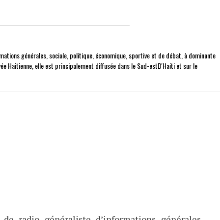
mations générales, sociale, politique, économique, sportive et de débat, à dominante
ée Haitienne, elle est principalement diffusée dans le Sud-estD'Haiti et sur le
de radio généraliste d’informations générales,