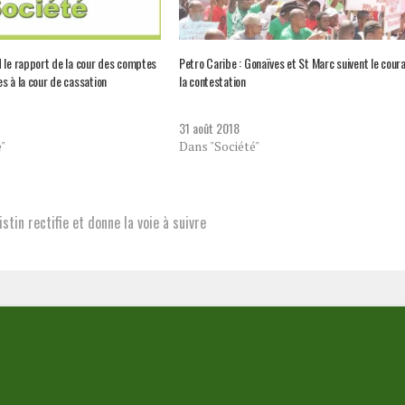
 le rapport de la cour des comptes
Petro Caribe : Gonaïves et St Marc suivent le cour
s à la cour de cassation
la contestation
31 août 2018
"
Dans "Société"
tin rectifie et donne la voie à suivre