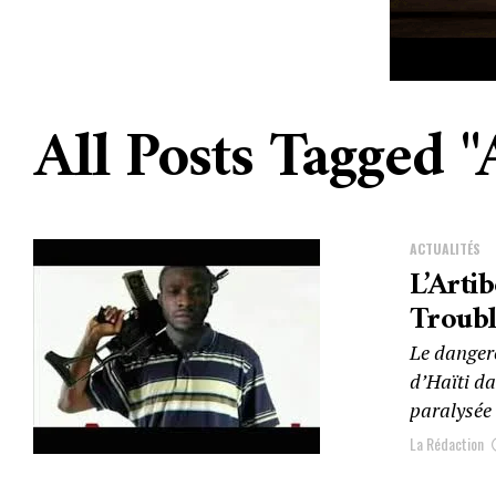
All Posts Tagged 
ACTUALITÉS
L’Arti
Troubl
Le dangere
d’Haïti da
paralysée 
La Rédaction