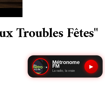
ux Troubles Fêtes"
Métronome
FM
▶
La radio, la vraie