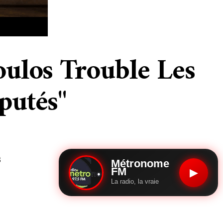
oulos Trouble Les
putés"
s
Métronome
FM
▶
La radio, la vraie