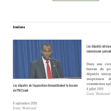
Similaire
Les députés interpel
commission spécial
Dans une cor
bureau du pr
députés inter
suspension 
commission spéc
Les députés de l’opposition démantibulent le dossier
4 juillet 2018
les conditions 
du PM Céant
ministres. Ils b
Dans "National"
la constitutio
6 septembre 2018
nécessaires à 
Dans "National"