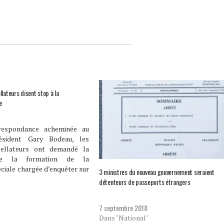
lateurs disent stop à la
e
respondance acheminée au
ésident Gary Bodeau, les
pellateurs ont demandé la
de la formation de la
iale chargée d’enquêter sur
3 ministres du nouveau gouvernement seraient
de nomination des 5 nouveaux
détenteurs de passeports étrangers
randissent l’article 172.1 de
n qui énumère les documents
7 septembre 2018
la nomination…
Dans "National"