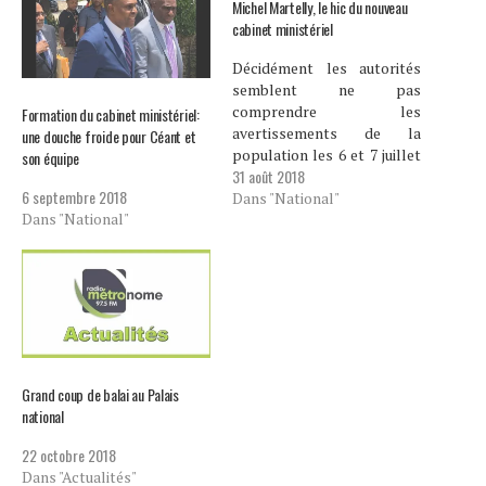
Michel Martelly, le hic du nouveau
cabinet ministériel
Décidément les autorités
semblent ne pas
comprendre les
Formation du cabinet ministériel:
avertissements de la
une douche froide pour Céant et
population les 6 et 7 juillet
son équipe
31 août 2018
dernier. Environ deux mois
6 septembre 2018
après, le gouvernement
Dans "National"
Dans "National"
démissionnaire n’est
toujours pas remplacé. Un
mois après la nomination
du nouveau Premier
ministre, le cabinet
ministériel n’est toujours
pas formé. Les listes des
ministres se…
Grand coup de balai au Palais
national
22 octobre 2018
Dans "Actualités"