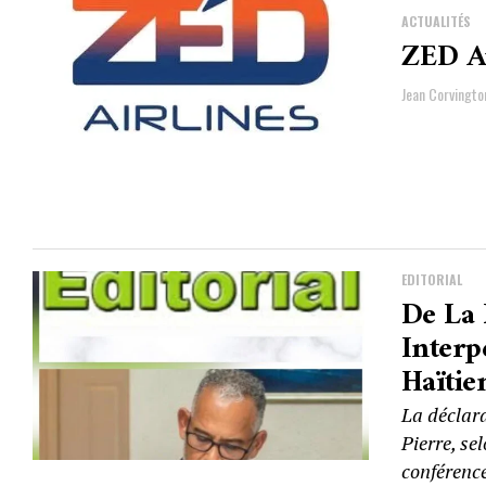
ACTUALITÉS
ZED Ai
Jean Corvingto
EDITORIAL
De La 
Interp
Haïtie
La déclara
Pierre, se
conférence