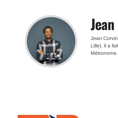
Jean
Jean Corving
Lille). Il a 
Métronome. I