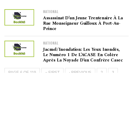
NATIONAL
Assassinat D’un Jeune Trentenaire À La
Rue Monseigneur Guilloux À Port-Au-
Prince
NATIONAL
Jacmel/Inondation: Les Yeux Inondés,
Le Numéro 1 De L’ACASE En Colère
Après La Noyade D’un Confrère Casec
PAGE 6 OF 119
« FIRST
‹ PREVIOUS
2
3
4
5
6
7
8
9
10
NEXT ›
LAST »
Métronome
FM
▶