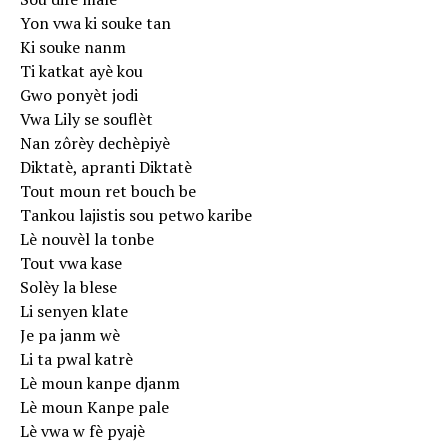
Yon vwa ki souke tan
Ki souke nanm
Ti katkat ayè kou
Gwo ponyèt jodi
Vwa Lily se souflèt
Nan zôrèy dechèpiyè
Diktatè, apranti Diktatè
Tout moun ret bouch be
Tankou lajistis sou petwo karibe
Lè nouvèl la tonbe
Tout vwa kase
Solèy la blese
Li senyen klate
Je pa janm wè
Li ta pwal katrè
Lè moun kanpe djanm
Lè moun Kanpe pale
Lè vwa w fè pyajè