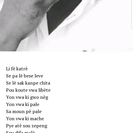
Li fè katrè
Se pa lè bese leve
Se lè sak kanpe chita
Pou koute vwa libète
Yon vwa ki gwo nèg
Yon vwa ki pale
Sa moun pè pale
Yon vwa ki mache
Pye atè sou zepeng
Sou dife malè