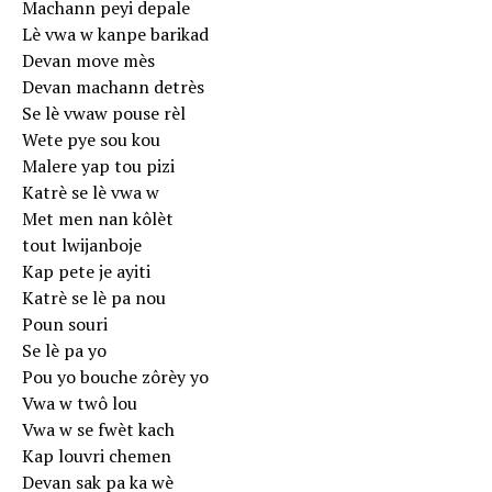
Machann peyi depale
Lè vwa w kanpe barikad
Devan move mès
Devan machann detrès
Se lè vwaw pouse rèl
Wete pye sou kou
Malere yap tou pizi
Katrè se lè vwa w
Met men nan kôlèt
tout lwijanboje
Kap pete je ayiti
Katrè se lè pa nou
Poun souri
Se lè pa yo
Pou yo bouche zôrèy yo
Vwa w twô lou
Vwa w se fwèt kach
Kap louvri chemen
Devan sak pa ka wè