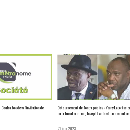
d Boulos boudera l’invitation de
Détournement de fonds publics : Youry Latortue e
au tribunal criminel, Joseph Lambert au correction
21 juin 2023