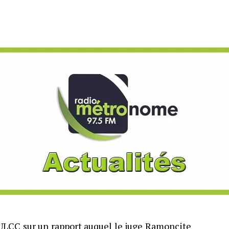
’ULCC sur un rapport auquel le juge Ramoncite