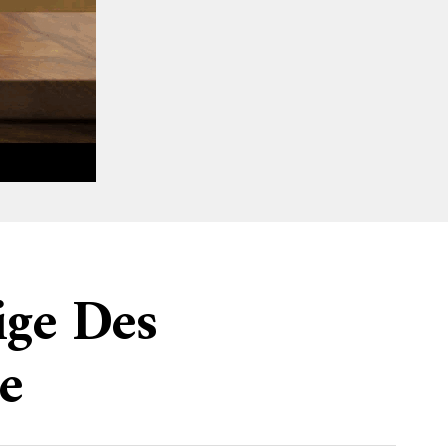
ige Des
e