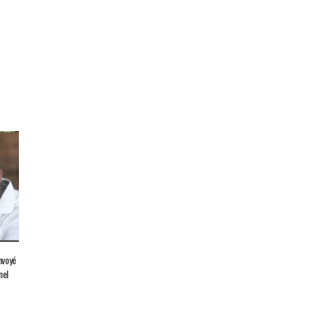
nvoyé
nel