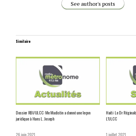
See author's posts
Similaire
Dossier RBI/ULCC: Me Madistin a donné une leçon
Haiti: Le Dr Réginal
juridique à Hans L. Joseph
L’ULCC
26 juin 2021
1 juillet 2021