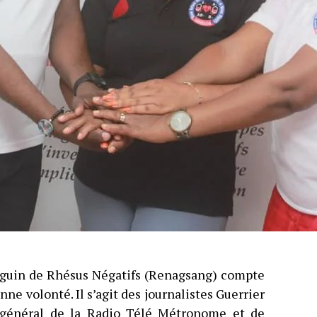
guin de Rhésus Négatifs (Renagsang) compte
e volonté. Il s’agit des journalistes Guerrier
r général de la Radio Télé Métronome et de