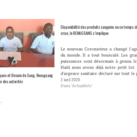
Disponibilité des produits sanguins en ce temps d
crise, le RENAGSANG s’implique
Le nouveau Coronavirus a changé l'ag
du monde. Il a tout bousculé. Les gra
puissances sont désormais à genou. Ic
Haïti nous avons déjà notre petit lot.
d'urgence sanitaire déclaré sur tout le
iques et Besoin de Sang, Renagsang
2 avril 2020
par le président Jovenel Moise. Le de
oi des autorités
bilan publié par le ministère de la…
Dans "Actualités"
s"