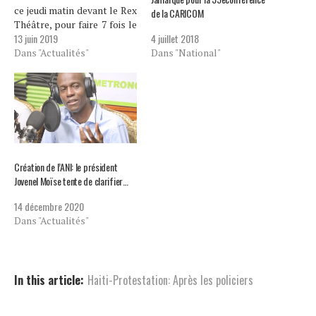
ce jeudi matin devant le Rex
de la CARICOM
Théâtre, pour faire 7 fois le
4 juillet 2018
13 juin 2019
tour du palais national.
Dans "National"
Sept tours, comme pour les
Dans "Actualités"
murs de Jéricho, ils visent le
renversement du président
Jovenel Moise du pouvoir
de manière symbolique.
Plusieurs centaines…
Création de l’ANI: le président
Jovenel Moïse tente de clarifier…
14 décembre 2020
Dans "Actualités"
In this article:
Haiti-Protestation: Après les policiers