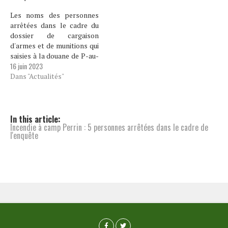
Les noms des personnes
arrêtées dans le cadre du
dossier de cargaison
d'armes et de munitions qui
saisies à la douane de P-au-
16 juin 2023
P sont connus. Il s'agit de
Sobonnet Michel, Wilbains
Dans "Actualités"
Georges et Guerisma
Odoine. Les armes et
munitions ont été entrées
dans le pays à l'ordre de
In this article:
Incendie à camp Perrin : 5 personnes arrêtées dans le cadre de
Guerisma ODoine,…
l'enquête