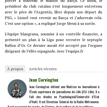
porter à nouveau le maillot du Barça. Ce lundi, le
président du club catalan s’est longuement entretenu
avec le père de l’Argentin, libre depuis son départ du
PSG. « Lionel veut revenir au Barça et j’adorerais cela.
C’est une option », a expliqué Jorge Messi à sa sortie.
L’équipe blaugrana, soumise à un contrôle financier, a
présenté un plan à la Liga pour recruter le septuple
Ballon d’Or. Ce dernier aurait été accepté par l’organe
dirigeant de l’élite espagnole. Avec l’equipe.fr
À propos
Articles récents
Jean Corvington
Jean Corvington détient une Maitrise en Journalisme à
l'École supérieure de journalisme de Lille (ESJ Lille). Il a
fait des études en Psychologieàl’Université d’Etat
d’Haiti. Il est Directeur Général de la Radio Métronome.
Il est passionné de sports, du Cinéma, de la culture et de la politique.