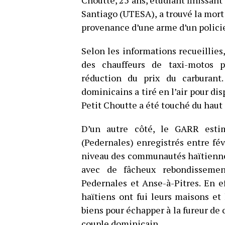
Choutte, 25 ans, étudiant finissan
Santiago (UTESA), a trouvé la mort 
provenance d’une arme d’un polici
Selon les informations recueillies
des chauffeurs de taxi-motos p
réduction du prix du carburant. 
dominicains a tiré en l’air pour di
Petit Choutte a été touché du haut
D’un autre côté, le GARR est
(Pedernales) enregistrés entre fé
niveau des communautés haïtienne
avec de fâcheux rebondisseme
Pedernales et Anse-à-Pitres. En e
haïtiens ont fui leurs maisons et 
biens pour échapper à la fureur de 
couple dominicain.