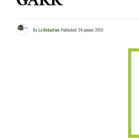
GARR
By
La Rédaction
Published
24 janvier 2019