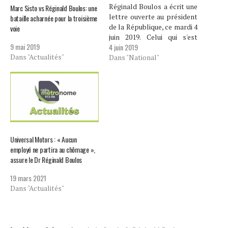
Réginald Boulos a écrit une
Marc Sisto vs Réginald Boulos: une
lettre ouverte au président
bataille acharnée pour la troisième
de la République, ce mardi 4
voie
juin 2019. Celui qui s'est
9 mai 2019
4 juin 2019
désormais mis le costume
Dans "Actualités"
d'homme politique réclame
Dans "National"
la démission de Jovenel
Moïse dans un délai ne
dépassant pas 90 jours. Le
numéro Un de la compagnie
Nissan en…
Universal Motors : « Aucun
employé ne partira au chômage »,
assure le Dr Réginald Boulos
19 mars 2021
Dans "Actualités"