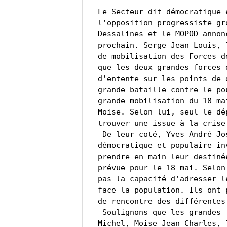
Le Secteur dit démocratique 
l’opposition progressiste gr
Dessalines et le MOPOD annon
prochain. Serge Jean Louis, 
de mobilisation des Forces d
que les deux grandes forces 
d’entente sur les points de 
grande bataille contre le po
grande mobilisation du 18 ma
Moise. Selon lui, seul le dé
trouver une issue à la crise 
 De leur coté, Yves André Joseph et Fernando Duclair du secteur 
démocratique et populaire in
prendre en main leur destiné
prévue pour le 18 mai. Selon
pas la capacité d’adresser l
face la population. Ils ont p
de rencontre des différentes
 Soulignons que les grandes figures de l’opposition comme André 
Michel, Moise Jean Charles, 