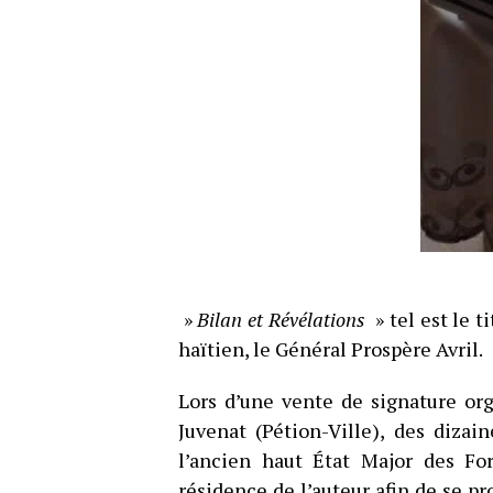
»
Bilan et Révélations
» tel est le t
haïtien, le Général Prospère Avril.
Lors d’une vente de signature or
Juvenat (Pétion-Ville), des diz
l’ancien haut État Major des For
résidence de l’auteur afin de se pr