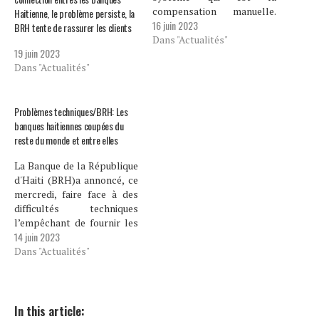
compensation manuelle.
Haitienne, le problème persiste, la
16 juin 2023
Selon nos infos, à partir de
BRH tente de rassurer les clients
ce vendredi 16 juin jusqu'à
Dans "Actualités"
19 juin 2023
nouvel ordre le délai de
Dans "Actualités"
compensation des dépôts
de chèques est de 5 jours
ouvrables pour l'aire
metropolitaine et de…
Problèmes techniques/BRH: Les
banques haitiennes coupées du
reste du monde et entre elles
La Banque de la République
d'Haiti (BRH)a annoncé, ce
mercredi, faire face à des
difficultés techniques
l’empêchant de fournir les
14 juin 2023
services liés au SPIH et au
Pronap. Sans préciser dans
Dans "Actualités"
combien de temps ce
problème sera résolu, la
banque des banques a fait
savoir que les services de
In this article: