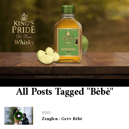
All Posts Tagged "bèbè"
VIDEO
Zenglen : Grèv Bèbè