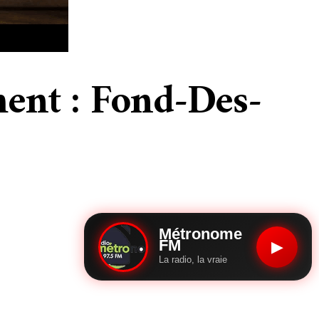
ment : Fond-Des-
Métronome
FM
▶
La radio, la vraie