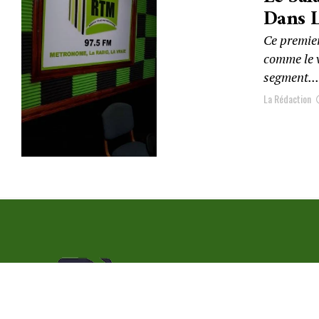
Dans L
Ce premier
comme le v
segment...
La Rédaction
Politique de confidentialité
Qui s
Copyright © 2023 | Radio Metronom