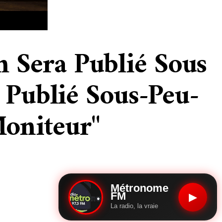
m Sera Publié Sous
 Publié Sous-Peu-
Moniteur"
Métronome
FM
▶
La radio, la vraie