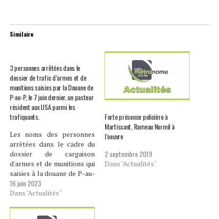
Similaire
3 personnes arrêtées dans le
dossier de trafic d’armes et de
munitions saisies par la Douane de
P-au-P, le 7 juin dernier, un pasteur
résident aux USA parmi les
Forte présence policière à
trafiquants.
Martissant, Rameau Normil à
Les noms des personnes
l’oeuvre
arrêtées dans le cadre du
2 septembre 2019
dossier de cargaison
Dans "Actualités"
d'armes et de munitions qui
saisies à la douane de P-au-
16 juin 2023
P sont connus. Il s'agit de
Sobonnet Michel, Wilbains
Dans "Actualités"
Georges et Guerisma
Odoine. Les armes et