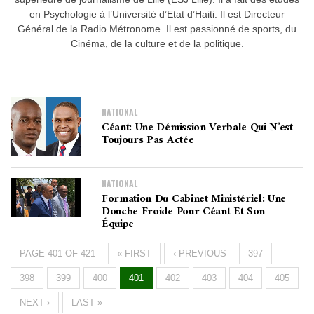
en Psychologie à l’Université d’Etat d’Haiti. Il est Directeur
Général de la Radio Métronome. Il est passionné de sports, du
Cinéma, de la culture et de la politique.
NATIONAL
Céant: Une Démission Verbale Qui N’est
Toujours Pas Actée
NATIONAL
Formation Du Cabinet Ministériel: Une
Douche Froide Pour Céant Et Son
Équipe
PAGE 401 OF 421
« FIRST
‹ PREVIOUS
397
398
399
400
401
402
403
404
405
NEXT ›
LAST »