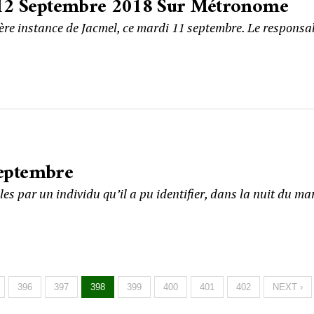
e 12 Septembre 2018 Sur Métronome
1ère instance de Jacmel, ce mardi 11 septembre. Le responsa
eptembre
les par un individu qu’il a pu identifier, dans la nuit du ma
396
397
398
399
400
401
402
NEXT ›