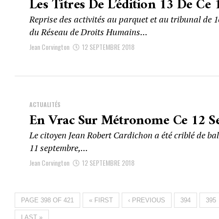
Les Titres De L’édition 13 De C
Reprise des activités au parquet et au tribunal de 
du Réseau de Droits Humains...
Jean Corvington
12 SEPTEMBRE 2018
ACTUALITÉS
En Vrac Sur Métronome Ce 12 S
Le citoyen Jean Robert Cardichon a été criblé de bal
11 septembre,...
Jean Corvington
12 SEPTEMBRE 2018
PAGE 398 OF 421
« FIRST
‹ PREVIOUS
394
395
LAST »