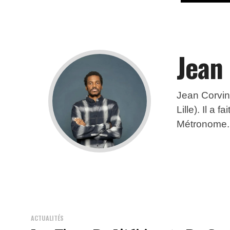
Jean
Jean Corving
Lille). Il a 
Métronome. I
ACTUALITÉS