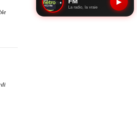
FM
▶
La radio, la vraie
ble
rdi