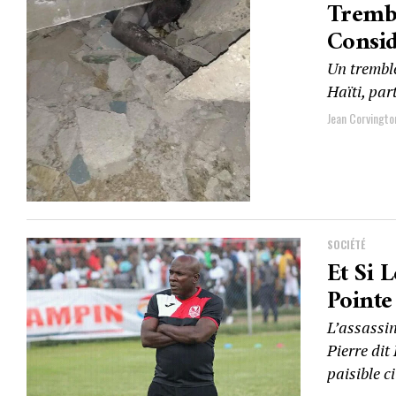
Trembl
Consid
Un tremble
Haïti, par
Jean Corvingto
SOCIÉTÉ
Et Si 
Pointe
L’assassi
Pierre dit
paisible c