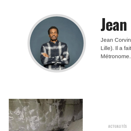
Jean
Jean Corving
Lille). Il a 
Métronome. I
ACTUALITÉS