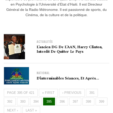
en Psychologie à l’Université d’Etat d’Haiti. Il est Directeur
Général de la Radio Métronome. Il est passionné de sports, du
Cinéma, de la culture et de la politique.
ACTUALITÉS
L’ancien DG De L’AAN, Harry Clinton,
Interdit De Quitter Le Pays
NATIONAL
D’interminables Séances, Et Après…
PAGE 395 OF 421
« FIRST
‹ PREVIOUS
391
392
393
394
395
396
397
398
399
NEXT ›
LAST »