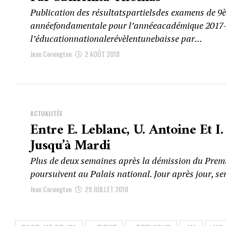
Publication des résultatspartielsdes examens de 9
annéefondamentale pour l’annéeacadémique 2017-20
l’éducationnationalerévèlentunebaisse par...
Jean Corvington
2 AOÛT 2018
ACTUALITÉS
Entre E. Leblanc, U. Antoine Et I.
Jusqu’à Mardi
Plus de deux semaines après la démission du Premie
poursuivent au Palais national. Jour après jour, se
Jean Corvington
29 JUILLET 2018