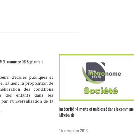
io Métronome ce 06 Septembre
teurs d’écoles publiques et
el saluent la proposition de
mélioration des conditions
age des enfants dans les
par l’universalisation de la
aire, proposition de loi
Insécurité : 4 morts et un blessé dans la commune
r un groupe de députés,
s"
Mirebalais
lui de Jacmel Kétel Jean
recteur du…
15 novembre 2018