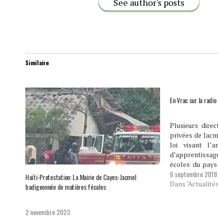
See author's posts
Similaire
En Vrac sur la rad
Plusieurs direc
privées de Jacm
loi visant l’a
d’apprentiss
écoles du pays 
6 septembre 2018
cantine scol
Haïti-Protestation: La Mairie de Cayes-Jacmel
présentée pa
Dans "Actualité
badigeonnée de matières fécales
notamment ce
Philippe. Le di
2 novembre 2023