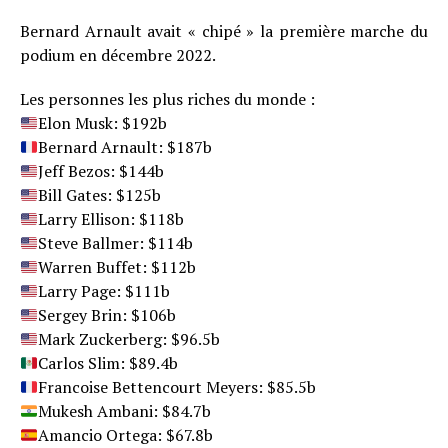
Bernard Arnault avait « chipé » la première marche du
podium en décembre 2022.
Les personnes les plus riches du monde :
Elon Musk: $192b
Bernard Arnault: $187b
Jeff Bezos: $144b
Bill Gates: $125b
Larry Ellison: $118b
Steve Ballmer: $114b
Warren Buffet: $112b
Larry Page: $111b
Sergey Brin: $106b
Mark Zuckerberg: $96.5b
Carlos Slim: $89.4b
Francoise Bettencourt Meyers: $85.5b
Mukesh Ambani: $84.7b
Amancio Ortega: $67.8b