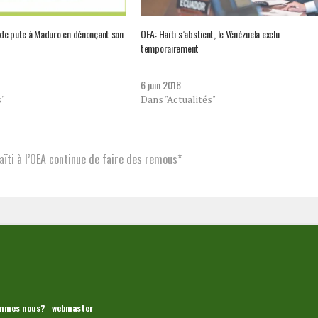
p de pute à Maduro en dénonçant son
OEA: Haïti s’abstient, le Vénézuela exclu
temporairement
6 juin 2018
s"
Dans "Actualités"
Haïti à l’OEA continue de faire des remous*
mmes nous?
webmaster