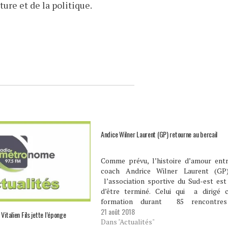
ture et de la politique.
Andice Wilner Laurent (GP) retourne au bercail
Comme prévu, l’histoire d’amour entr
coach Andrice Wilner Laurent (GP
l’association sportive du Sud-est est
d’être terminé. Celui qui a dirigé c
formation durant 85 rencontre
21 août 2018
reprendre la commande une nouvelle 
Vitalien Fils jette l’éponge
après sa démission le 20 avril dernier. Il
Dans "Actualités"