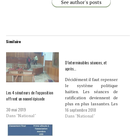
See author's posts
Similaire
D’interminables séances, et
après…
Décidément il faut repenser
le système politique
haïtien. Les séances de
Les 4 sénateurs de l’opposition
ratification deviennent de
offrent un nouvel épisode
plus en plus lassantes. Les
30 mai 2019
16 septembre 2018
parlementaires défilent sur
Dans "National"
la tribune pour faire des
Dans "National"
demandes faramineuses
pour leur zone mais aussi
pour montrer à leurs