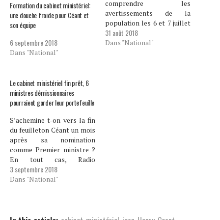
comprendre les
Formation du cabinet ministériel:
avertissements de la
une douche froide pour Céant et
population les 6 et 7 juillet
son équipe
31 août 2018
dernier. Environ deux mois
6 septembre 2018
après, le gouvernement
Dans "National"
Dans "National"
démissionnaire n’est
toujours pas remplacé. Un
mois après la nomination
du nouveau Premier
Le cabinet ministériel fin prêt, 6
ministre, le cabinet
ministres démissionnaires
ministériel n’est toujours
pourraient garder leur portefeuille
pas formé. Les listes des
S’achemine t-on vers la fin
ministres se…
du feuilleton Céant un mois
après sa nomination
comme Premier ministre ?
En tout cas, Radio
3 septembre 2018
Métronome a la primeur de
la liste des ministres
Dans "National"
devant former le nouveau
cabinet ministériel. Sauf
surprise, près d’une
douzaine de nouvelles