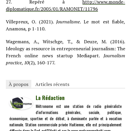
27. Repéré à
http://www.monde-
diplomatique.fr/2005/01/RAMONET/11796
Villepreux, O. (2021).
Journalisme
. Le mot est fiable,
Anamosa, p 1-110.
Wagemans, A., Witschge, T., & Deuze, M. (2016).
Ideology as resource in entrepreneurial journalism: The
French online news startup Mediapart.
Journalism
practice
,
10
(2), 160-177.
À propos
Articles récents
La Rédaction
Métronome est une station de radio généraliste
d'informations générales, sociale, politique,
économique, sportive et de débat, à dominante parlée et à vocation
nationale. Station commerciale privée Haitienne, elle est principalement
diffusée dans le Sud-estD'Haiti et sur le www.metronomehaiti.com.