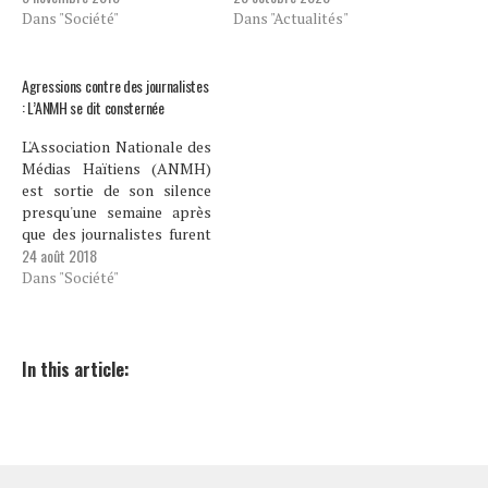
Dans "Société"
Dans "Actualités"
Agressions contre des journalistes
: L’ANMH se dit consternée
L'Association Nationale des
Médias Haïtiens (ANMH)
est sortie de son silence
presqu'une semaine après
que des journalistes furent
24 août 2018
agressés verbalement et
physiquement par des
Dans "Société"
agents de sécurité affectés
au Parlement. L'Association
de patron de presse se dit
"consternée de constater la
In this article:
résurgence de
comportements et
attitudes intolérantes d'une
autre époque,…