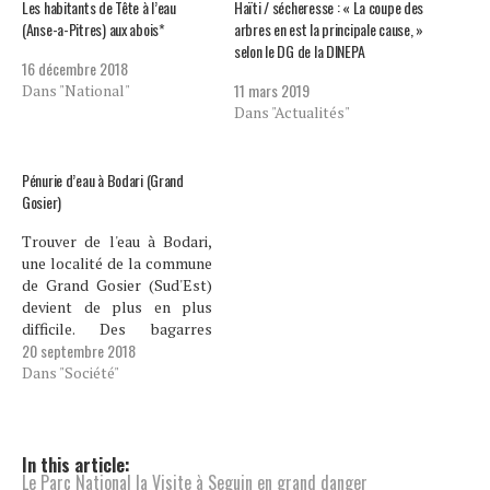
Les habitants de Tête à l’eau
Haïti / sécheresse : « La coupe des
(Anse-a-Pitres) aux abois*
arbres en est la principale cause, »
selon le DG de la DINEPA
16 décembre 2018
11 mars 2019
Dans "National"
Dans "Actualités"
Pénurie d’eau à Bodari (Grand
Gosier)
Trouver de l'eau à Bodari,
une localité de la commune
de Grand Gosier (Sud'Est)
devient de plus en plus
difficile. Des bagarres
20 septembre 2018
s'éclatent à longueur de
journée à bord de la seule
Dans "Société"
source qui dessert cette
localité. Plusieurs centaines
de personnes y puisent
chanque jour. Willio Antoine
In this article:
Le Parc National la Visite à Seguin en grand danger
est la dernière…