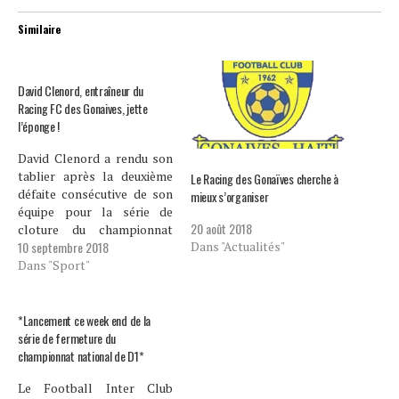
Similaire
David Clenord, entraîneur du
Racing FC des Gonaives, jette
l’éponge !
David Clenord a rendu son
tablier après la deuxième
Le Racing des Gonaïves cherche à
défaite consécutive de son
mieux s’organiser
équipe pour la série de
20 août 2018
cloture du championnat
10 septembre 2018
Dans "Actualités"
national de D1. (2) Intronisé
à la tête du staff Technique
Dans "Sport"
du RFG à la 2ème Journée
de la série d’ouverture 2018
du Championnat National
*Lancement ce week end de la
D1, David Clénord est…
série de fermeture du
championnat national de D1*
Le Football Inter Club