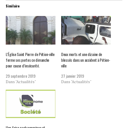
Similaire
L’Église Saint Pierre de Pétion-ville
Deux morts et une dizaine de
ferme ses portes ce dimanche
blessés dans un accident à Pétion-
pour cause d’insécurité.
ville
29 septembre 2019
27 janvier 2019
Dans "Actualités"
Dans "Actualités"
Une foire gastronomique et