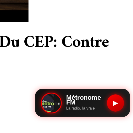
n Du CEP: Contre
Métronome
FM
▶
La radio, la vraie
e