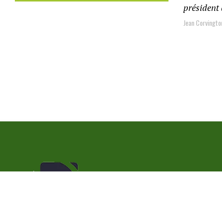
président
Jean Corvingto
Politique de confidentialité
Qui s
Copyright © 2023 | Radio Metronom