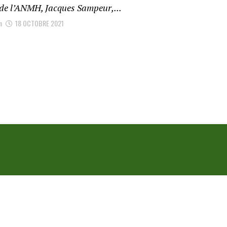
 de l’ANMH, Jacques Sampeur,...
n
18 OCTOBRE 2021
ommes nous?
webmaster
e