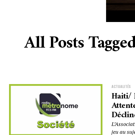
All Posts Tagge
ACTUALITÉS
Haiti/
Atten
Déclin
L’Associa
jeu au suj