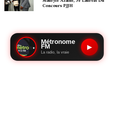
Mauryle Azaine, 3e Lauréat Du
Concours PJJH
Métronome
FM
▶
La radio, la vraie