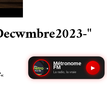
-Decwmbre2023-"
Métronome
FM
▶
’«
La radio, la vraie