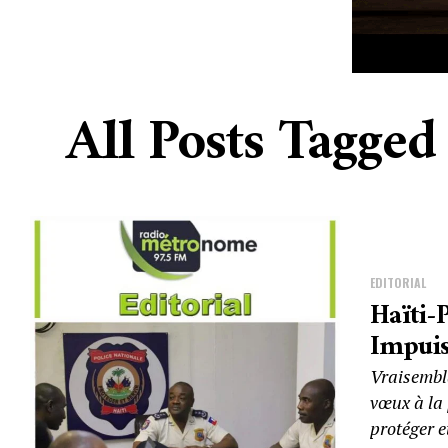
All Posts Tagg
EDITORIAL
Haïti-
Impuis
Vraisembla
vœux à la 
protéger et