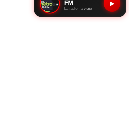
FM
▶
La radio, la vraie