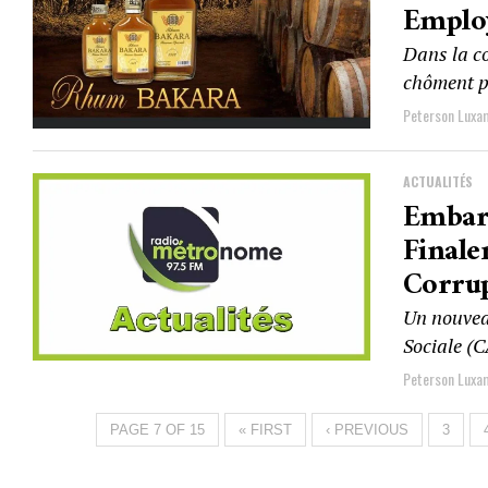
Employ
Dans la c
chôment pa
Peterson Luxa
ACTUALITÉS
Embar
Final
Corrup
Un nouveau
Sociale (CA
Peterson Luxa
PAGE 7 OF 15
« FIRST
‹ PREVIOUS
3