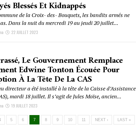
és Blessés Et Kidnappés
ommune de la Croix- des- Bouquets, les bandits armés ne
s. Dans la nuit du mercredi 19 au jeudi 20 juillet...
ma
22 JUILLET 2023
rassé, Le Gouvernement Remplace
ement Edwine Tonton Écouée Pour
tion À La Tête De La CAS
 directeur a été installé à la tête de la Caisse d’Assistance
S), mardi 18 juillet. Il s’agit de Jules Moïse, ancien...
ma
19 JUILLET 2023
4
5
6
7
8
9
10
11
NEXT ›
LAST »