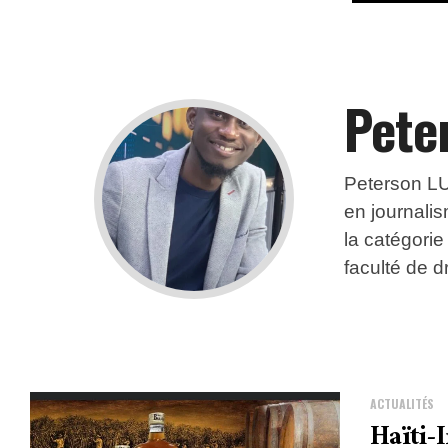
Pete
Peterson LU
en journalis
la catégorie
faculté de d
ACTUALITÉS
Haïti-