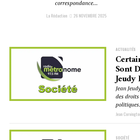
correspondance...
La Rédaction
26 NOVEMBRE 2025
ACTUALITÉS
Certai
Sont D
Jeudy 
Jean Jeud
des droits
politiques.
Jean Corvingto
SOCIÉTÉ