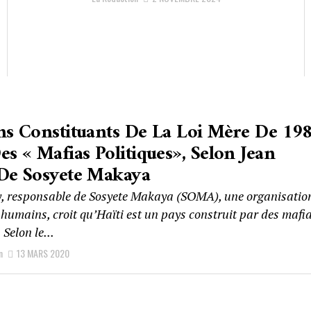
ns Constituants De La Loi Mère De 19
es « Mafias Politiques», Selon Jean
De Sosyete Makaya
y, responsable de Sosyete Makaya (SOMA), une organisatio
 humains, croit qu’Haïti est un pays construit par des mafi
 Selon le...
n
13 MARS 2020