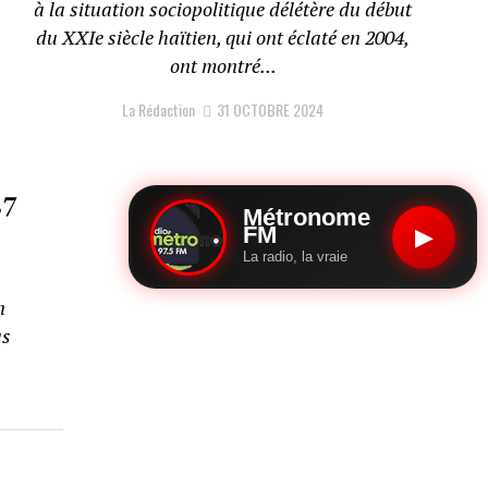
à la situation sociopolitique délétère du début
du XXIe siècle haïtien, qui ont éclaté en 2004,
ont montré...
La Rédaction
31 OCTOBRE 2024
87
Métronome
FM
▶
La radio, la vraie
n
as