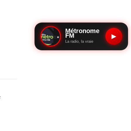
Métronome
FM
▶
La radio, la vraie
e