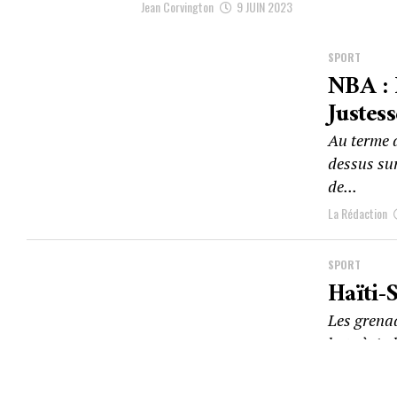
Jean Corvington
9 JUIN 2023
SPORT
NBA : 
Justes
Au terme d
dessus su
de...
La Rédaction
SPORT
Haïti-
Les grenad
buts à 1, 
Jean Corvingto