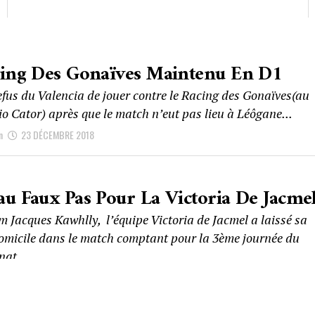
ing Des Gonaïves Maintenu En D1
efus du Valencia de jouer contre le Racing des Gonaïves(au
io Cator) après que le match n’eut pas lieu à Léôgane...
n
23 DÉCEMBRE 2018
u Faux Pas Pour La Victoria De Jacme
 Jacques Kawhlly, l’équipe Victoria de Jacmel a laissé sa
omicile dans le match comptant pour la 3ème journée du
at...
28 SEPTEMBRE 2018
11
12
13
14
15
16
17
NEXT ›
LAST 