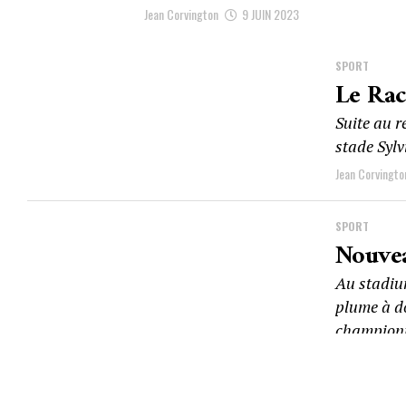
Jean Corvington
9 JUIN 2023
SPORT
Le Rac
Suite au r
stade Sylv
Jean Corvingto
SPORT
Nouvea
Au stadium
plume à d
championn
La Rédaction
PAGE 13 OF 25
« FIRST
‹ PREVIOUS
9
10