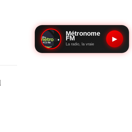
Métronome
FM
▶
La radio, la vraie
l
»